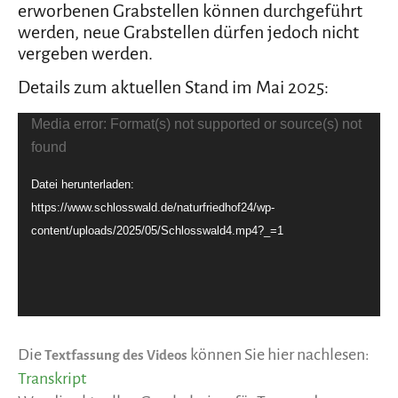
erworbenen Grabstellen können durchgeführt
werden, neue Grabstellen dürfen jedoch nicht
vergeben werden.
Details zum aktuellen Stand im Mai 2025:
Video-
Media error: Format(s) not supported or source(s) not
Player
found
Datei herunterladen:
https://www.schlosswald.de/naturfriedhof24/wp-
content/uploads/2025/05/Schlosswald4.mp4?_=1
Die
können Sie hier nachlesen:
Textfassung des Videos
Transkript