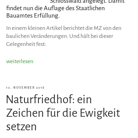
Schlosswald angelegt. Damit
findet nun die Auflage des Staatlichen
Bauamtes Erfüllung.
In einem kleinen Artikel berichtet die MZ von den
baulichen Veränderungen. Und hält bei dieser
Gelegenheit fest:
„Neue
weiterlesen
Abbiegespur
zum
Schlosswald“
VERÖFFENTLICHT
10. NOVEMBER 2016
Naturfriedhof: ein
AM
Zeichen für die Ewigkeit
setzen