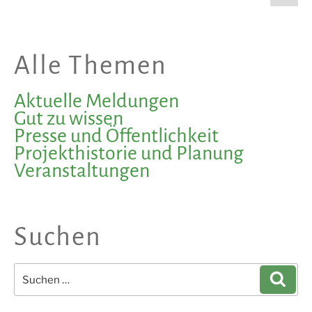
Seite
der
Leben
Beiträge
spüren““
Alle Themen
Aktuelle Meldungen
Gut zu wissen
Presse und Öffentlichkeit
Projekthistorie und Planung
Veranstaltungen
Suchen
Suchen
Such
nach: