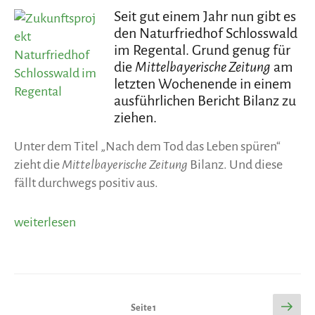
Seit gut einem Jahr nun gibt es
den Naturfriedhof Schlosswald
im Regental. Grund genug für
die
Mittelbayerische Zeitung
am
letzten Wochenende in einem
ausführlichen Bericht Bilanz zu
ziehen.
Unter dem Titel „Nach dem Tod das Leben spüren“
zieht die
Mittelbayerische Zeitung
Bilanz. Und diese
fällt durchwegs positiv aus.
„Mittelbayerische
weiterlesen
Zeitung:
„Nach
dem
Tod
Seitennummerierung
Näch
Seite
1
das