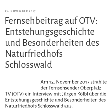
der
Natur:
VERÖFFENTLICHT
13. NOVEMBER 2017
eine
Fernsehbeitrag auf OTV:
AM
moderne
Alternative“
Entstehungsgeschichte
und Besonderheiten des
Naturfriedhofs
Schlosswald
Am 12. November 2017 strahlte
der Fernsehsender Oberpfalz
TV (OTV) ein Interview mit Jürgen Kölbl über die
Entstehungsgeschichte und Besonderheiten des
Naturfriedhofs Schlosswald aus.