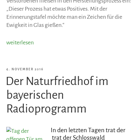
Verstorbenen fließen in den Herstellungsprozess ein:
„Dieser Prozess hat etwas Positives. Mit der
Erinnerungstafel möchte man ein Zeichen für die
Ewigkeit in Glas gießen.“
„Naturfriedhof:
weiterlesen
ein
Zeichen
für
VERÖFFENTLICHT
4. NOVEMBER 2016
die
Der Naturfriedhof im
AM
Ewigkeit
setzen“
bayerischen
Radioprogramm
In den letzten Tagen trat der
trat der Schlosswald