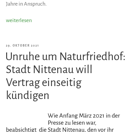
Jahre in Anspruch.
„Aktueller
weiterlesen
Stand
der
Dinge“
VERÖFFENTLICHT
29. OKTOBER 2021
Unruhe um Naturfriedhof:
AM
Stadt Nittenau will
Vertrag einseitig
kündigen
Wie Anfang März 2021 in der
Presse zu lesen war,
beabsichtigt die Stadt Nittenau, den vor ihr