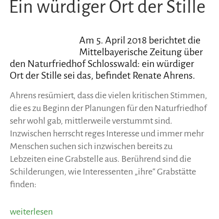
Ein würdiger Ort der Stille
AM
will
Vertrag
einseitig
Am 5. April 2018 berichtet die
kündigen“
Mittelbayerische Zeitung über
den Naturfriedhof Schlosswald: ein würdiger
Ort der Stille sei das, befindet Renate Ahrens.
Ahrens resümiert, dass die vielen kritischen Stimmen,
die es zu Beginn der Planungen für den Naturfriedhof
sehr wohl gab, mittlerweile verstummt sind.
Inzwischen herrscht reges Interesse und immer mehr
Menschen suchen sich inzwischen bereits zu
Lebzeiten eine Grabstelle aus. Berührend sind die
Schilderungen, wie Interessenten „ihre“ Grabstätte
finden:
„Ein
weiterlesen