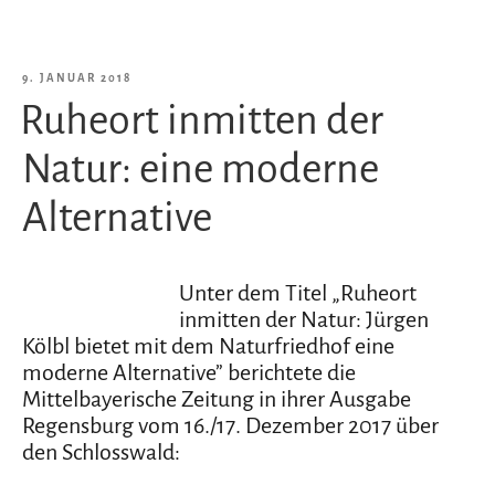
würdiger
Ort
der
VERÖFFENTLICHT
9. JANUAR 2018
Stille“
Ruheort inmitten der
AM
Natur: eine moderne
Alternative
Unter dem Titel „Ruheort
inmitten der Natur: Jürgen
Kölbl bietet mit dem Naturfriedhof eine
moderne Alternative” berichtete die
Mittelbayerische Zeitung in ihrer Ausgabe
Regensburg vom 16./17. Dezember 2017 über
den Schlosswald: