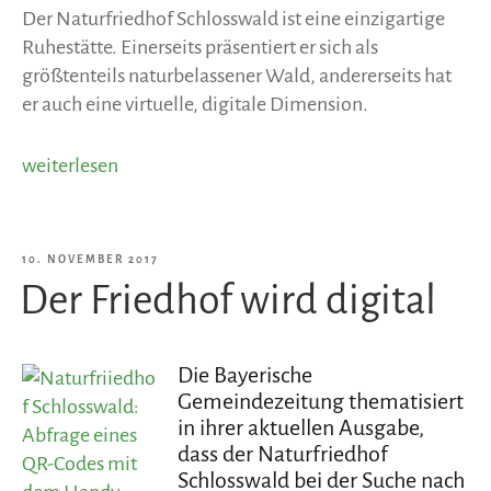
Der Naturfriedhof Schlosswald ist eine einzigartige
Ruhestätte. Einerseits präsentiert er sich als
größtenteils naturbelassener Wald, andererseits hat
er auch eine virtuelle, digitale Dimension.
„Fernsehbeitrag
weiterlesen
auf
OTV:
Entstehungsgeschichte
VERÖFFENTLICHT
10. NOVEMBER 2017
und
Der Friedhof wird digital
AM
Besonderheiten
des
Naturfriedhofs
Die Bayerische
Schlosswald“
Gemeindezeitung thematisiert
in ihrer aktuellen Ausgabe,
dass der Naturfriedhof
Schlosswald bei der Suche nach