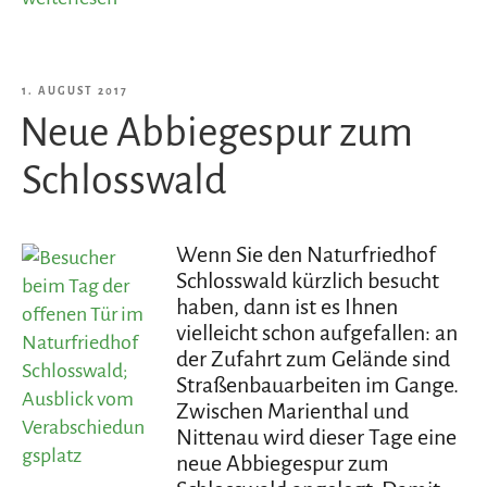
Friedhof
wird
digital“
VERÖFFENTLICHT
1. AUGUST 2017
Neue Abbiegespur zum
AM
Schlosswald
Wenn Sie den Naturfriedhof
Schlosswald kürzlich besucht
haben, dann ist es Ihnen
vielleicht schon aufgefallen: an
der Zufahrt zum Gelände sind
Straßenbauarbeiten im Gange.
Zwischen Marienthal und
Nittenau wird dieser Tage eine
neue Abbiegespur zum