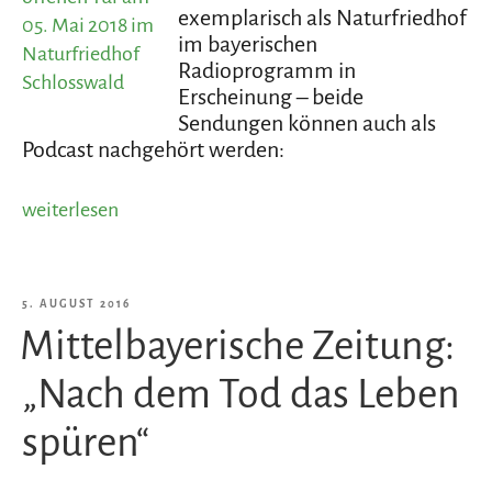
exemplarisch als Naturfriedhof
im bayerischen
Radioprogramm in
Erscheinung – beide
Sendungen können auch als
Podcast nachgehört werden:
„Der
weiterlesen
Naturfriedhof
im
bayerischen
VERÖFFENTLICHT
5. AUGUST 2016
Radioprogramm“
Mittelbayerische Zeitung:
AM
„Nach dem Tod das Leben
spüren“