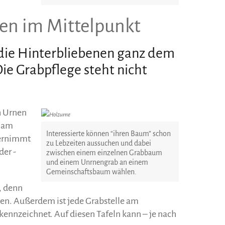
nen im Mittelpunkt
die Hinterbliebenen ganz dem
e Grabpflege steht nicht
h Urnen
r am
Interessierte können “ihren Baum” schon
bernimmt
zu Lebzeiten aussuchen und dabei
er -
zwischen einem einzelnen Grabbaum
und einem Unrnengrab an einem
Gemeinschaftsbaum wählen.
, denn
ten. Außerdem ist jede Grabstelle am
ennzeichnet. Auf diesen Tafeln kann – je nach