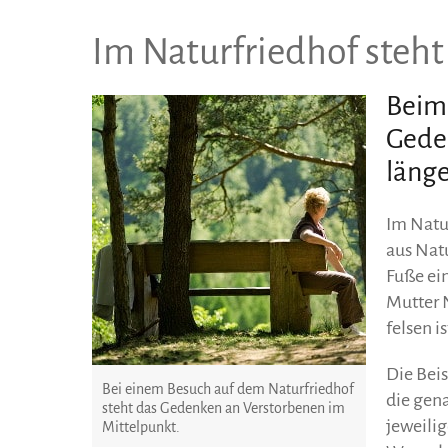
Im Naturfriedhof steh
Beim 
Geden
länge
Im Natu
aus Nat
Fuße ei
Mutter 
felsen i
Die Bei
Bei einem Besuch auf dem Naturfriedhof
die gena
steht das Gedenken an Verstorbenen im
jeweili
Mittelpunkt.