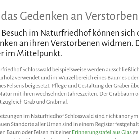
t das Gedenken an Verstorbe
Besuch im Naturfriedhof können sich 
ken an ihren Verstorbenen widmen. Di
r im Mittelpunkt.
rfriedhof Schlosswald beispielsweise werden ausschließlic
urholz verwendet und im Wurzelbereich eines Baumes ode
nes Felsens beigesetzt. Pflege und Gestaltung der Gräber ü
Natur mit ihren wechselnden Jahreszeiten. Der Grabbaum od
st zugleich Grab und Grabmal.
setzungen im Naturfriedhof Schlosswald sind nicht anonym
uen Standorte aller Urnen sind in einem Register festgehal
gen Baum oder Felsen mit einer
Erinnerungstafel aus Glas
gek