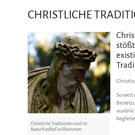
CHRISTLICHE TRADIT
Chris
stößt
exist
Tradi
Christl
So weit 
Beisetz
ausdrück
begleite
Christliche Traditionen sind im
Naturfriedhof willkommen.