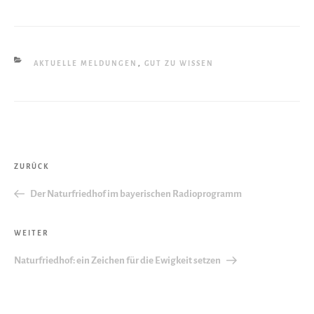
KATEGORIEN
AKTUELLE MELDUNGEN
,
GUT ZU WISSEN
Beitragsnavigation
Vorheriger
ZURÜCK
Beitrag
Der Naturfriedhof im bayerischen Radioprogramm
Nächster
WEITER
Beitrag
Naturfriedhof: ein Zeichen für die Ewigkeit setzen