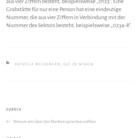
aus vier Ziffern besteht, beispielsweise „0123“. Eine
Grabstätte für nur eine Person hat eine eindeutige
Nummer, die aus vier Ziffern in Verbindung mit der
Nummer des Sektors besteht, beispielsweise „0234-8“.
KATEGORIEN
AKTUELLE MELDUNGEN
,
GUT ZU WISSEN
Beitragsnavigation
Vorheriger
ZURÜCK
Beitrag
Warum wir über das Sterben sprechen sollten