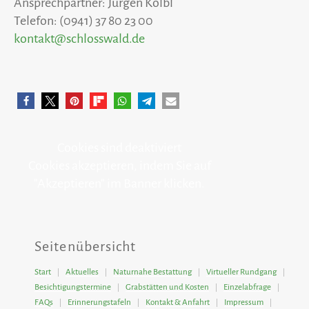
Ansprechpartner: Jürgen Kölbl
Telefon: (0941) 37 80 23 00
kontakt@schlosswald.de
Cookies sind deaktiviert
Cookies akzeptieren, indem Sie auf
"Akzeptieren" im Banner klicken.
Seitenübersicht
Start
Aktuelles
Naturnahe Bestattung
Virtueller Rundgang
Besichtigungstermine
Grabstätten und Kosten
Einzelabfrage
FAQs
Erinnerungstafeln
Kontakt & Anfahrt
Impressum