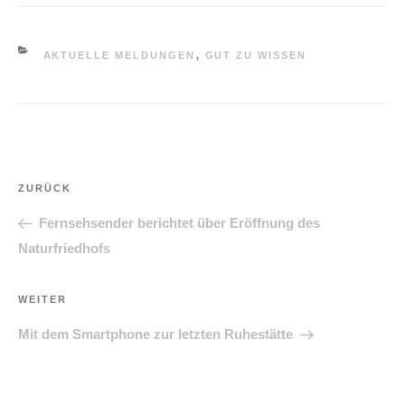
KATEGORIEN
AKTUELLE MELDUNGEN
,
GUT ZU WISSEN
Beitragsnavigation
Vorheriger
ZURÜCK
Beitrag
Fernsehsender berichtet über Eröffnung des
Naturfriedhofs
Nächster
WEITER
Beitrag
Mit dem Smartphone zur letzten Ruhestätte