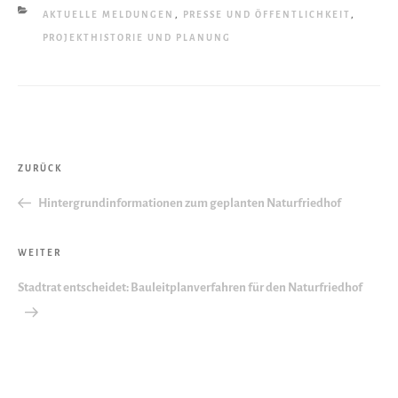
KATEGORIEN
AKTUELLE MELDUNGEN
,
PRESSE UND ÖFFENTLICHKEIT
,
PROJEKTHISTORIE UND PLANUNG
Beitragsnavigation
Vorheriger
ZURÜCK
Beitrag
Hintergrundinformationen zum geplanten Naturfriedhof
Nächster
WEITER
Beitrag
Stadtrat entscheidet: Bauleitplanverfahren für den Naturfriedhof