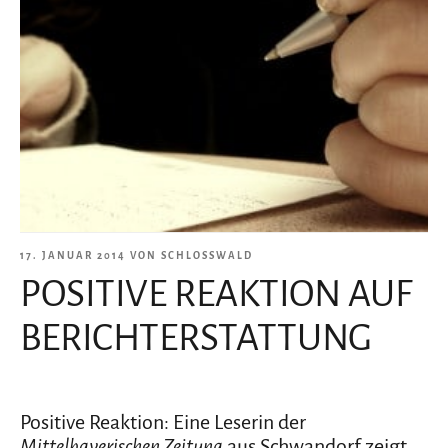
VERÖFFENTLICHT
17. JANUAR 2014
VON
SCHLOSSWALD
POSITIVE REAKTION AUF
AM
BERICHTERSTATTUNG
Positive Reaktion: Eine Leserin der
Mittelbayerischen Zeitung
aus Schwandorf zeigt