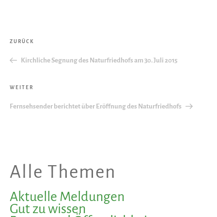
Beitragsnavigation
Vorheriger
ZURÜCK
Beitrag
Kirchliche Segnung des Naturfriedhofs am 30. Juli 2015
Nächster
WEITER
Beitrag
Fernsehsender berichtet über Eröffnung des Naturfriedhofs
Alle Themen
Aktuelle Meldungen
Gut zu wissen