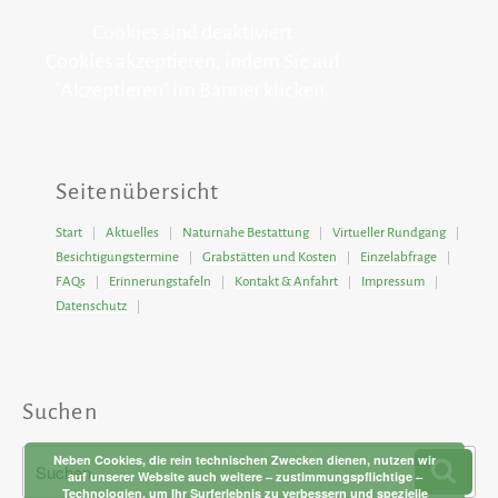
Cookies sind deaktiviert
Cookies akzeptieren, indem Sie auf
"Akzeptieren" im Banner klicken.
Seitenübersicht
Start
Aktuelles
Naturnahe Bestattung
Virtueller Rundgang
Besichtigungstermine
Grabstätten und Kosten
Einzelabfrage
FAQs
Erinnerungstafeln
Kontakt & Anfahrt
Impressum
Datenschutz
Suchen
Suchen
Neben Cookies, die rein technischen Zwecken dienen, nutzen wir
Such
auf unserer Website auch weitere – zustimmungspflichtige –
nach:
Technologien, um Ihr Surferlebnis zu verbessern und spezielle