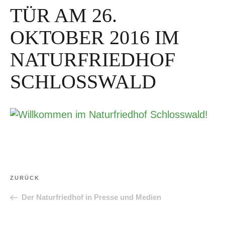
TÜR AM 26.
OKTOBER 2016 IM
NATURFRIEDHOF
SCHLOSSWALD
Beitragsnavigation
Vorheriger
ZURÜCK
Beitrag
Der Naturfriedhof in Presse und Medien