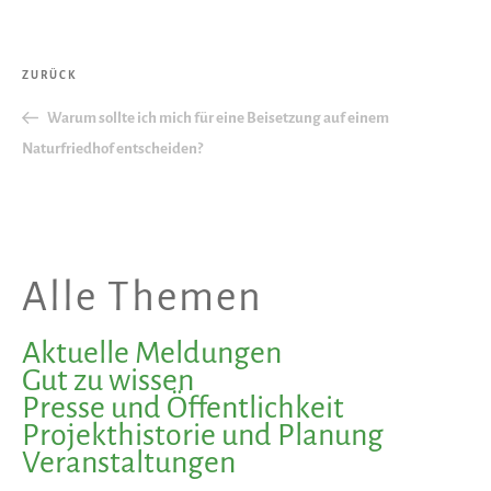
Beitragsnavigation
Vorheriger
ZURÜCK
Beitrag
Warum sollte ich mich für eine Beisetzung auf einem
Naturfriedhof entscheiden?
Alle Themen
Aktuelle Meldungen
Gut zu wissen
Presse und Öffentlichkeit
Projekthistorie und Planung
Veranstaltungen