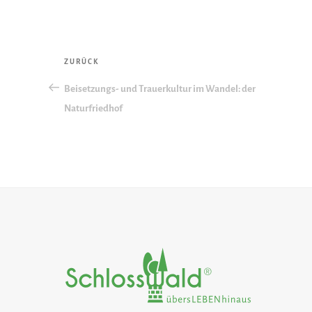
Beitragsnavigation
Vorheriger
ZURÜCK
Beitrag
Beisetzungs- und Trauerkultur im Wandel: der
Naturfriedhof