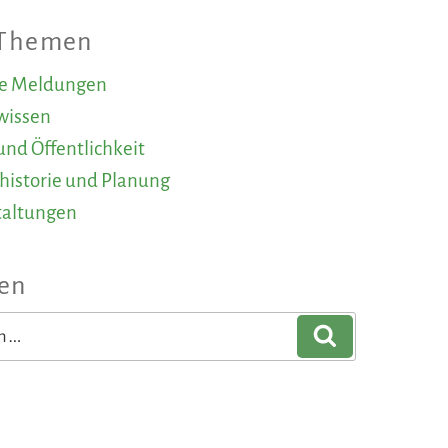
 Themen
le Meldungen
wissen
und Öffentlichkeit
historie und Planung
taltungen
en
Suchen