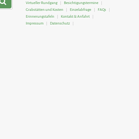
Suchen
Virtueller Rundgang
Besichtigungstermine
Grabstätten und Kosten
Einzelabfrage
FAQs
Erinnerungstafeln
Kontakt & Anfahrt
Impressum
Datenschutz