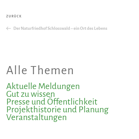
Beitragsnavigation
Vorheriger
ZURÜCK
Beitrag
Der Naturfriedhof Schlosswald – ein Ort des Lebens
Alle Themen
Aktuelle Meldungen
Gut zu wissen
Presse und Öffentlichkeit
Projekthistorie und Planung
Veranstaltungen