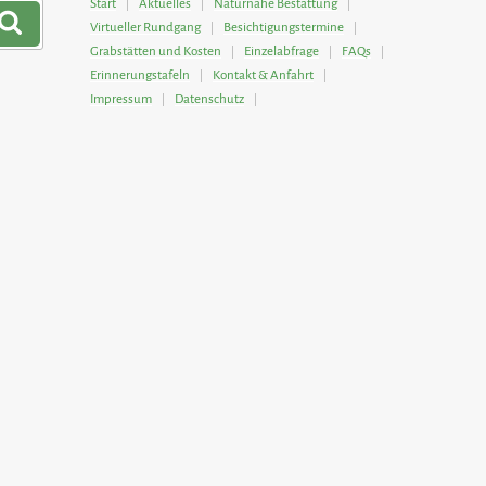
Start
Aktuelles
Naturnahe Bestattung
Suchen
Virtueller Rundgang
Besichtigungstermine
Grabstätten und Kosten
Einzelabfrage
FAQs
Erinnerungstafeln
Kontakt & Anfahrt
Impressum
Datenschutz