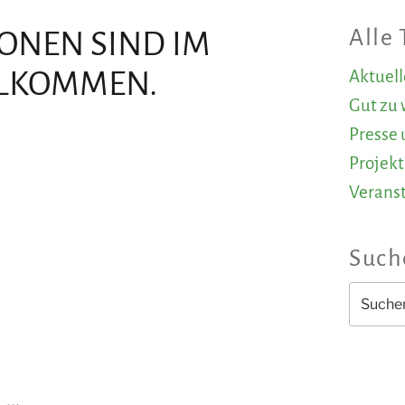
Alle
IONEN SIND IM
LLKOMMEN.
Aktuel
Gut zu 
Presse 
Projekt
Verans
Such
Suchen
nach: