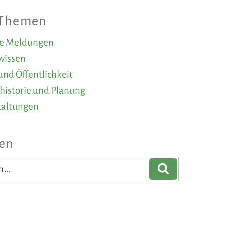
 Themen
le Meldungen
wissen
und Öffentlichkeit
historie und Planung
taltungen
en
Suchen