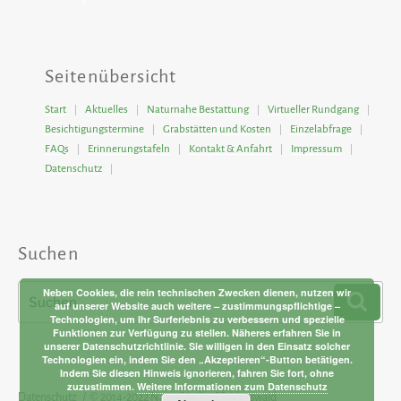
Seitenübersicht
Start
Aktuelles
Naturnahe Bestattung
Virtueller Rundgang
Besichtigungstermine
Grabstätten und Kosten
Einzelabfrage
FAQs
Erinnerungstafeln
Kontakt & Anfahrt
Impressum
Datenschutz
Suchen
Suchen
Neben Cookies, die rein technischen Zwecken dienen, nutzen wir
Such
auf unserer Website auch weitere – zustimmungspflichtige –
nach:
Technologien, um Ihr Surferlebnis zu verbessern und spezielle
Funktionen zur Verfügung zu stellen. Näheres erfahren Sie in
unserer Datenschutzrichtlinie. Sie willigen in den Einsatz solcher
Technologien ein, indem Sie den „Akzeptieren“-Button betätigen.
Indem Sie diesen Hinweis ignorieren, fahren Sie fort, ohne
zuzustimmen.
Weitere Informationen zum Datenschutz
Datenschutz
© 2014-2022
Naturfriedhof Schlosswald